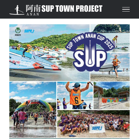
Skip
to
content
SUP TOWN ANAN CUP
2025 出場者募集！