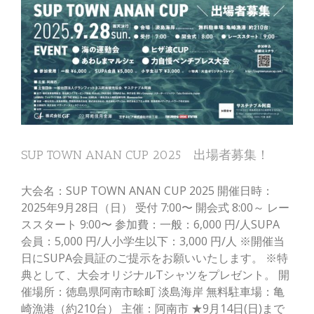
SUP TOWN ANAN CUP 2025 出場者募集！
大会名：SUP TOWN ANAN CUP 2025 開催日時：
2025年9月28日（日） 受付 7:00〜 開会式 8:00～ レー
ススタート 9:00〜 参加費：一般：6,000 円/人SUPA
会員：5,000 円/人小学生以下：3,000 円/人 ※開催当
日にSUPA会員証のご提示をお願いいたします。 ※特
典として、大会オリジナルTシャツをプレゼント。 開
催場所：徳島県阿南市畭町 淡島海岸 無料駐車場：亀
崎漁港（約210台） 主催：阿南市 ★9月14日(日)まで