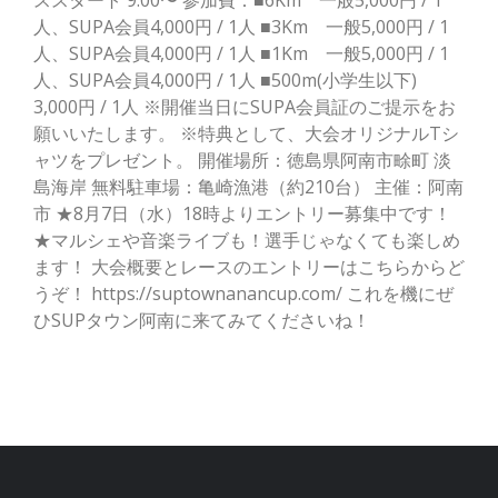
ススタート 9:00〜 参加費：■6Km 一般5,000円 / 1
人、SUPA会員4,000円 / 1人 ■3Km 一般5,000円 / 1
人、SUPA会員4,000円 / 1人 ■1Km 一般5,000円 / 1
人、SUPA会員4,000円 / 1人 ■500m(小学生以下)
3,000円 / 1人 ※開催当日にSUPA会員証のご提示をお
願いいたします。 ※特典として、大会オリジナルTシ
ャツをプレゼント。 開催場所：徳島県阿南市畭町 淡
島海岸 無料駐車場：亀崎漁港（約210台） 主催：阿南
市 ★8月7日（水）18時よりエントリー募集中です！
★マルシェや音楽ライブも！選手じゃなくても楽しめ
ます！ 大会概要とレースのエントリーはこちらからど
うぞ！ https://suptownanancup.com/ これを機にぜ
ひSUPタウン阿南に来てみてくださいね！